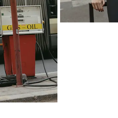
jpg-E2022
PS-PP_763