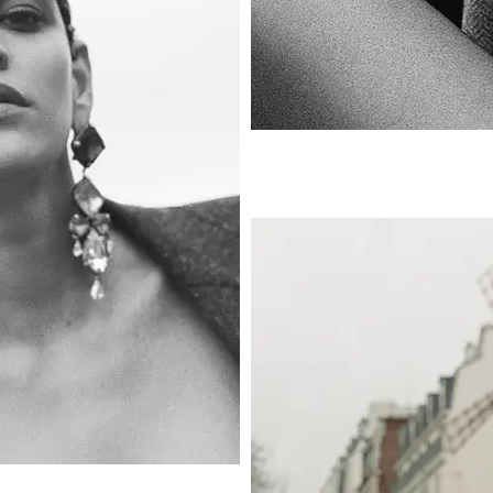
jpg-E2022
PS-PP_972